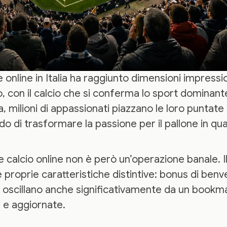
nline in Italia ha raggiunto dimensioni impression
o, con il calcio che si conferma lo sport dominant
a, milioni di appassionati piazzano le loro punta
di trasformare la passione per il pallone in qua
e calcio online non è però un’operazione banale. 
e proprie caratteristiche distintive: bonus di be
he oscillano anche significativamente da un bookma
e e aggiornate.