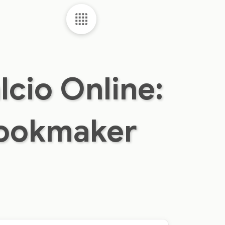
cio Online:
Bookmaker