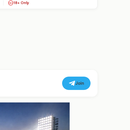
18+ Only
18+
Join