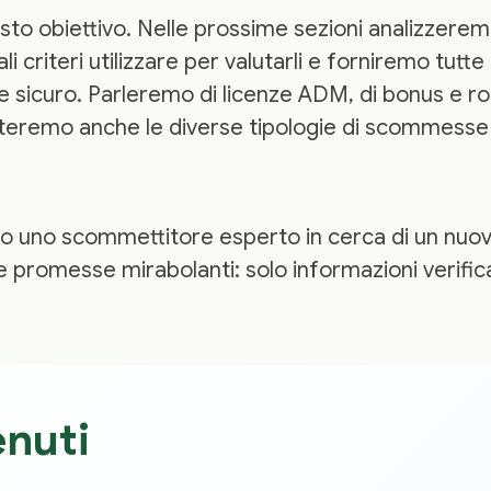
to obiettivo. Nelle prossime sezioni analizzerem
i criteri utilizzare per valutarli e forniremo tutt
icuro. Parleremo di licenze ADM, di bonus e rol
teremo anche le diverse tipologie di scommesse di
i o uno scommettitore esperto in cerca di un nuov
te promesse mirabolanti: solo informazioni verifi
enuti