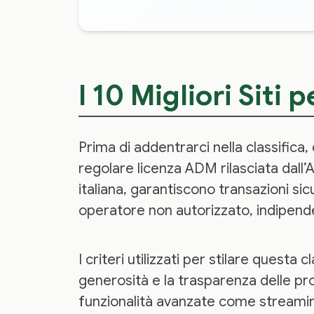
I 10 Migliori Siti
Prima di addentrarci nella classifica
regolare licenza ADM rilasciata dall
italiana, garantiscono transazioni si
operatore non autorizzato, indipend
I criteri utilizzati per stilare questa 
generosità e la trasparenza delle promo
funzionalità avanzate come streaming