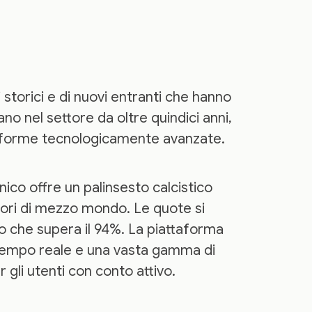
 storici e di nuovi entranti che hanno
ano nel settore da oltre quindici anni,
ttaforme tecnologicamente avanzate.
nico offre un palinsesto calcistico
minori di mezzo mondo. Le quote si
o che supera il 94%. La piattaforma
n tempo reale e una vasta gamma di
 gli utenti con conto attivo.