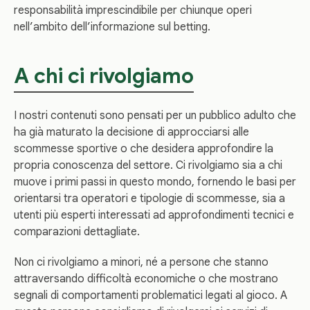
responsabilità imprescindibile per chiunque operi
nell’ambito dell’informazione sul betting.
A chi ci rivolgiamo
I nostri contenuti sono pensati per un pubblico adulto che
ha già maturato la decisione di approcciarsi alle
scommesse sportive o che desidera approfondire la
propria conoscenza del settore. Ci rivolgiamo sia a chi
muove i primi passi in questo mondo, fornendo le basi per
orientarsi tra operatori e tipologie di scommesse, sia a
utenti più esperti interessati ad approfondimenti tecnici e
comparazioni dettagliate.
Non ci rivolgiamo a minori, né a persone che stanno
attraversando difficoltà economiche o che mostrano
segnali di comportamenti problematici legati al gioco. A