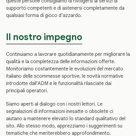
queste persone consigliamo di rivolgersi ai servizi di
supporto competenti e di astenersi completamente da
qualsiasi forma di gioco d’azzardo.
Il nostro impegno
Continuiamo a lavorare quotidianamente per migliorare la
qualità e la completezza delle informazioni offerte.
Monitoriamo costantemente le evoluzioni del mercato
italiano delle scommesse sportive, le novità normative
introdotte dall’ADM e le funzionalità rilasciate dai
principali operatori.
Siamo aperti al dialogo con i nostri lettori. Le
segnalazioni di informazioni inesatte o obsolete ci
aiutano a mantenere elevato lo standard qualitativo del
sito. Allo stesso modo, apprezziamo i suggerimenti su
tematiche che meriterebbero approfondimento.