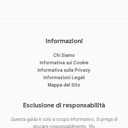
Informazioni
Chi Siamo
Informativa sui Cookie
Informativa sulla Privacy
Informazioni Legali
Mappa del Sito
Esclusione di responsabilità
Questa guida è solo a scopo informativo. Si prega di
giocare responsabilmente. 18+