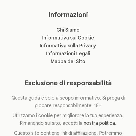
Informazioni
Chi Siamo
Informativa sui Cookie
Informativa sulla Privacy
Informazioni Legali
Mappa del Sito
Esclusione di responsabilità
Questa guida è solo a scopo informativo. Si prega di
giocare responsabilmente. 18+
Utilizzamo i cookie per migliorare la tua esperienza.
Rimanendo sul sito, accetti la
nostra politica
.
Questo sito contiene link di affiliazione. Potremmo