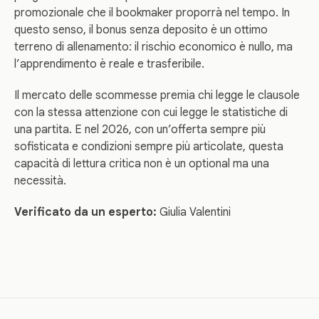
promozionale che il bookmaker proporrà nel tempo. In
questo senso, il bonus senza deposito è un ottimo
terreno di allenamento: il rischio economico è nullo, ma
l’apprendimento è reale e trasferibile.
Il mercato delle scommesse premia chi legge le clausole
con la stessa attenzione con cui legge le statistiche di
una partita. E nel 2026, con un’offerta sempre più
sofisticata e condizioni sempre più articolate, questa
capacità di lettura critica non è un optional ma una
necessità.
Verificato da un esperto:
Giulia Valentini