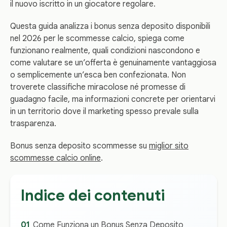
il nuovo iscritto in un giocatore regolare.
Questa guida analizza i bonus senza deposito disponibili
nel 2026 per le scommesse calcio, spiega come
funzionano realmente, quali condizioni nascondono e
come valutare se un’offerta è genuinamente vantaggiosa
o semplicemente un’esca ben confezionata. Non
troverete classifiche miracolose né promesse di
guadagno facile, ma informazioni concrete per orientarvi
in un territorio dove il marketing spesso prevale sulla
trasparenza.
Bonus senza deposito scommesse su
miglior sito
scommesse calcio online
.
Indice dei contenuti
Come Funziona un Bonus Senza Deposito