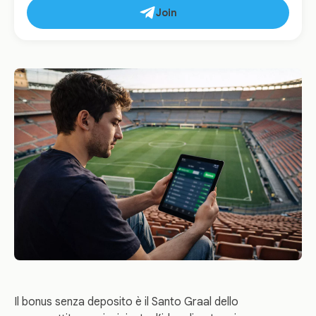
Join
Il bonus senza deposito è il Santo Graal dello