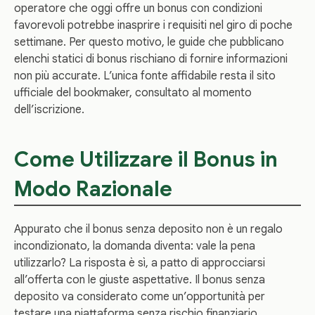
operatore che oggi offre un bonus con condizioni
favorevoli potrebbe inasprire i requisiti nel giro di poche
settimane. Per questo motivo, le guide che pubblicano
elenchi statici di bonus rischiano di fornire informazioni
non più accurate. L’unica fonte affidabile resta il sito
ufficiale del bookmaker, consultato al momento
dell’iscrizione.
Come Utilizzare il Bonus in
Modo Razionale
Appurato che il bonus senza deposito non è un regalo
incondizionato, la domanda diventa: vale la pena
utilizzarlo? La risposta è sì, a patto di approcciarsi
all’offerta con le giuste aspettative. Il bonus senza
deposito va considerato come un’opportunità per
testare una piattaforma senza rischio finanziario