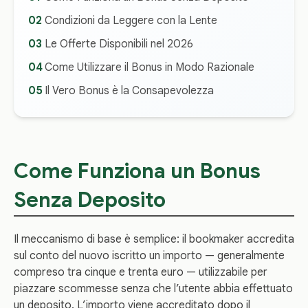
Condizioni da Leggere con la Lente
Le Offerte Disponibili nel 2026
Come Utilizzare il Bonus in Modo Razionale
Il Vero Bonus è la Consapevolezza
Come Funziona un Bonus
Senza Deposito
Il meccanismo di base è semplice: il bookmaker accredita
sul conto del nuovo iscritto un importo — generalmente
compreso tra cinque e trenta euro — utilizzabile per
piazzare scommesse senza che l’utente abbia effettuato
un deposito. L’importo viene accreditato dopo il