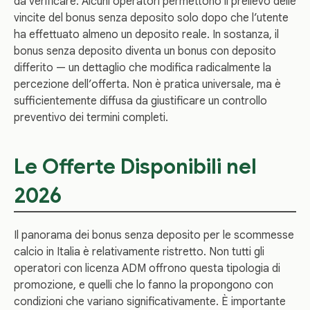
da verificare. Alcuni operatori permettono il prelievo delle
vincite del bonus senza deposito solo dopo che l’utente
ha effettuato almeno un deposito reale. In sostanza, il
bonus senza deposito diventa un bonus con deposito
differito — un dettaglio che modifica radicalmente la
percezione dell’offerta. Non è pratica universale, ma è
sufficientemente diffusa da giustificare un controllo
preventivo dei termini completi.
Le Offerte Disponibili nel
2026
Il panorama dei bonus senza deposito per le scommesse
calcio in Italia è relativamente ristretto. Non tutti gli
operatori con licenza ADM offrono questa tipologia di
promozione, e quelli che lo fanno la propongono con
condizioni che variano significativamente. È importante