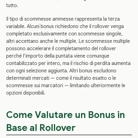
tutto.
Il tipo di scommesse ammesse rappresenta la terza
variabile. Alcuni bonus richiedono che il rollover venga
completato esclusivamente con scommesse singole,
altri accettano anche le multiple. Le scommesse multiple
possono accelerare il completamento del rollover
perché l’importo della puntata viene comunque
contabilizzato per intero, ma il rischio di perdita aumenta
con ogni selezione aggiunta. Altri bonus escludono
determinati mercati — come il risultato esatto o le
scommesse sui marcatori — limitando ulteriormente le
opzioni disponibili.
Come Valutare un Bonus in
Base al Rollover