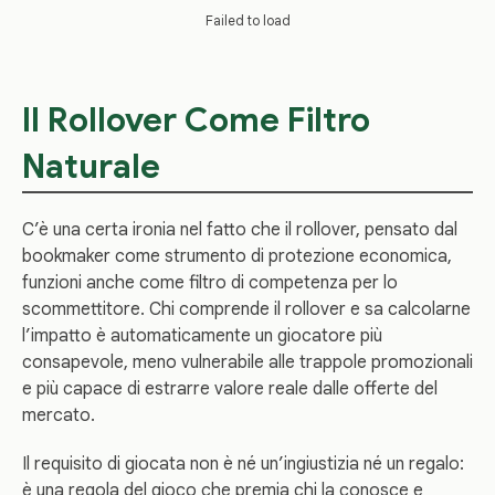
Failed to load
Il Rollover Come Filtro
Naturale
C’è una certa ironia nel fatto che il rollover, pensato dal
bookmaker come strumento di protezione economica,
funzioni anche come filtro di competenza per lo
scommettitore. Chi comprende il rollover e sa calcolarne
l’impatto è automaticamente un giocatore più
consapevole, meno vulnerabile alle trappole promozionali
e più capace di estrarre valore reale dalle offerte del
mercato.
Il requisito di giocata non è né un’ingiustizia né un regalo:
è una regola del gioco che premia chi la conosce e