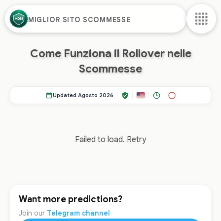
MIGLIOR SITO SCOMMESSE
Come Funziona il Rollover nelle
Scommesse
Updated Agosto 2026
Failed to load.
Retry
Want more predictions?
Join our
Telegram channel