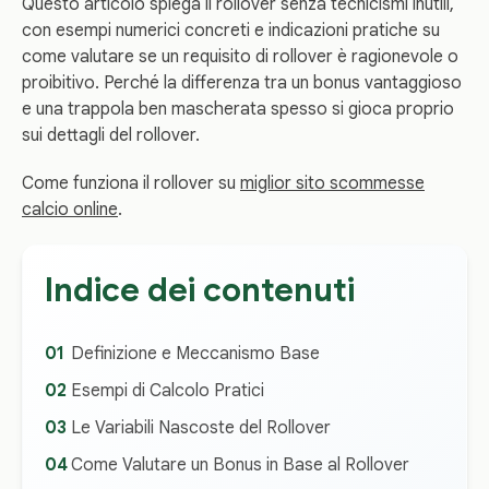
Questo articolo spiega il rollover senza tecnicismi inutili,
con esempi numerici concreti e indicazioni pratiche su
come valutare se un requisito di rollover è ragionevole o
proibitivo. Perché la differenza tra un bonus vantaggioso
e una trappola ben mascherata spesso si gioca proprio
sui dettagli del rollover.
Come funziona il rollover su
miglior sito scommesse
calcio online
.
Indice dei contenuti
Definizione e Meccanismo Base
Esempi di Calcolo Pratici
Le Variabili Nascoste del Rollover
Come Valutare un Bonus in Base al Rollover