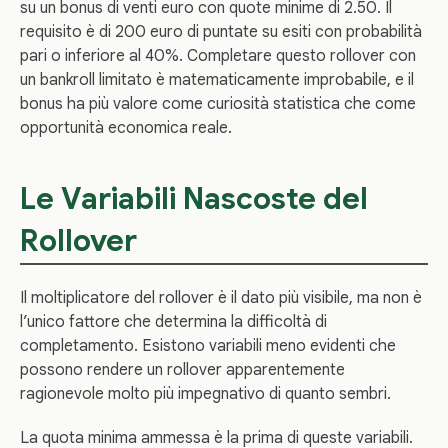
su un bonus di venti euro con quote minime di 2.50. Il
requisito è di 200 euro di puntate su esiti con probabilità
pari o inferiore al 40%. Completare questo rollover con
un bankroll limitato è matematicamente improbabile, e il
bonus ha più valore come curiosità statistica che come
opportunità economica reale.
Le Variabili Nascoste del
Rollover
Il moltiplicatore del rollover è il dato più visibile, ma non è
l’unico fattore che determina la difficoltà di
completamento. Esistono variabili meno evidenti che
possono rendere un rollover apparentemente
ragionevole molto più impegnativo di quanto sembri.
La quota minima ammessa è la prima di queste variabili.