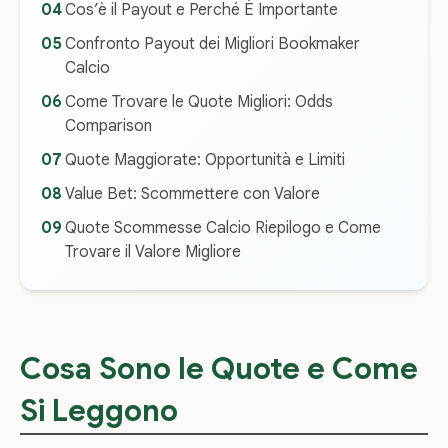
Cos’è il Payout e Perché È Importante
Confronto Payout dei Migliori Bookmaker
Calcio
Come Trovare le Quote Migliori: Odds
Comparison
Quote Maggiorate: Opportunità e Limiti
Value Bet: Scommettere con Valore
Quote Scommesse Calcio Riepilogo e Come
Trovare il Valore Migliore
Cosa Sono le Quote e Come
Si Leggono