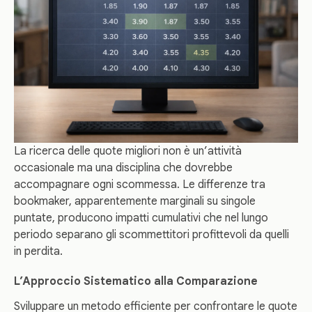
La ricerca delle quote migliori non è un’attività
occasionale ma una disciplina che dovrebbe
accompagnare ogni scommessa. Le differenze tra
bookmaker, apparentemente marginali su singole
puntate, producono impatti cumulativi che nel lungo
periodo separano gli scommettitori profittevoli da quelli
in perdita.
L’Approccio Sistematico alla Comparazione
Sviluppare un metodo efficiente per confrontare le quote