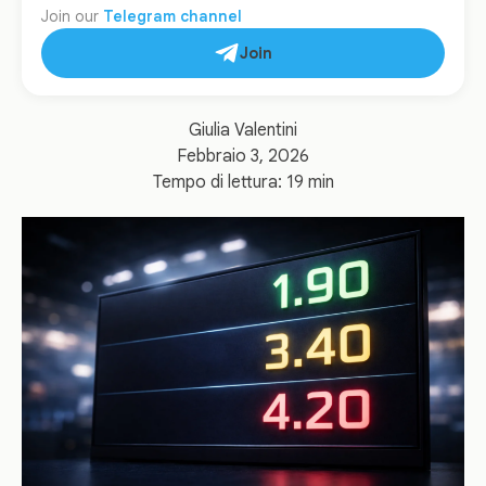
Join our
Telegram channel
Join
Giulia Valentini
Febbraio 3, 2026
Tempo di lettura: 19 min