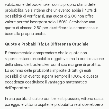
valutazione del bookmaker con la propria stima delle
probabilità. Se si ritiene che un evento abbia il 40% di
possibilità di verificarsi, una quota di 2.00 non offre
valore perché incorpora solo il 50%. Servirebbe una
quota di almeno 2.50 per giustificare la scommessa in
base alla propria analisi.
Quote e Probabilità: La Differenza Cruciale
È fondamentale comprendere che le quote non
rappresentano probabilità oggettive, ma la combinazione
della stima del bookmaker con il suo margine di profitto.
La somma delle probabilità implicite di tutti gli esiti
possibili di un evento supera sempre il 100%, e questa
eccedenza costituisce il vantaggio matematico
dell’operatore.
In una partita di calcio con tre esiti possibili, vittoria casa,
pareggio e vittoria ospite, le probabilità reali dovrebbero