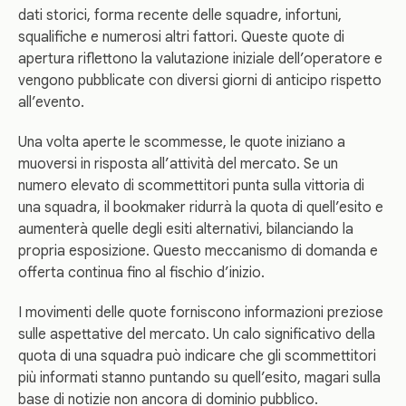
dati storici, forma recente delle squadre, infortuni,
squalifiche e numerosi altri fattori. Queste quote di
apertura riflettono la valutazione iniziale dell’operatore e
vengono pubblicate con diversi giorni di anticipo rispetto
all’evento.
Una volta aperte le scommesse, le quote iniziano a
muoversi in risposta all’attività del mercato. Se un
numero elevato di scommettitori punta sulla vittoria di
una squadra, il bookmaker ridurrà la quota di quell’esito e
aumenterà quelle degli esiti alternativi, bilanciando la
propria esposizione. Questo meccanismo di domanda e
offerta continua fino al fischio d’inizio.
I movimenti delle quote forniscono informazioni preziose
sulle aspettative del mercato. Un calo significativo della
quota di una squadra può indicare che gli scommettitori
più informati stanno puntando su quell’esito, magari sulla
base di notizie non ancora di dominio pubblico.