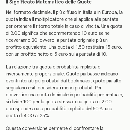
Il Significato Matematico delle Quote
Nel formato decimale, il più diffuso in Italia e in Europa, la
quota indica il moltiplicatore che si applica alla puntata
per ottenere il ritorno totale in caso di vincita. Una quota
di 2.00 significa che scommettendo 10 euro se ne
riceveranno 20, ovvero la puntata originale più un
profitto equivalente. Una quota di 1.50 restituirà 15 euro,
con un profitto netto di 5 euro sulla puntata di 10.
La relazione tra quota e probabilità implicita è
inversamente proporzionale. Quote più basse indicano
eventi ritenuti più probabili dal bookmaker, quote più alte
segnalano esiti considerati meno probabili. Per
convertire una quota decimale in probabilità percentuale,
si divide 100 per la quota stessa: una quota di 2.00
corrisponde a una probabilità implicita del 50%, una
quota di 4.00 al 25%.
Questa conversione permette di confrontare la