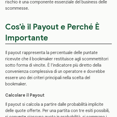
rischio è una componente essenziale del business delle
scommesse.
Cos’è il Payout e Perché È
Importante
Il payout rappresenta la percentuale delle puntate
ricevute che il bookmaker restituisce agli scommettitori
sotto forma di vincite. È l’indicatore più diretto della
convenienza complessiva di un operatore e dovrebbe
essere uno dei criteri principali nella scelta del
bookmaker.
Calcolare il Payout
Il payout si calcola a partire dalle probabilità implicite
delle quote offerte. Per una partita con tre esiti possibili,