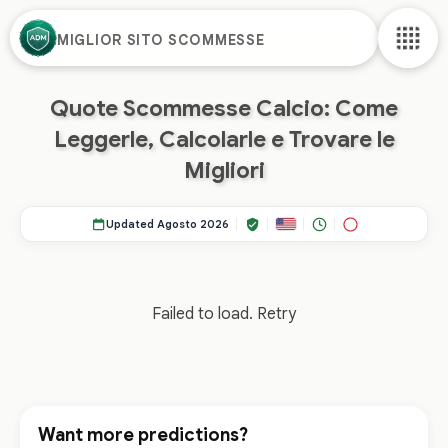
MIGLIOR SITO SCOMMESSE
Quote Scommesse Calcio: Come
Leggerle, Calcolarle e Trovare le
Migliori
Updated Agosto 2026
Failed to load.
Retry
Want more predictions?